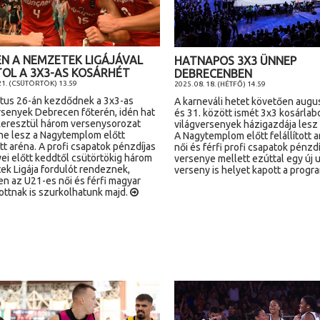
N A NEMZETEK LIGÁJÁVAL
HATNAPOS 3X3 ÜNNEP
OL A 3X3-AS KOSÁRHÉT
DEBRECENBEN
 21. (CSÜTÖRTÖK) 13.59
2025. 08. 18. (HÉTFŐ) 14.59
us 26-án kezdődnek a 3x3-as
A karneváli hetet követően augu
rsenyek Debrecen főterén, idén hat
és 31. között ismét 3x3 kosárlab
eresztül három versenysorozat
világversenyek házigazdája lesz
ne lesz a Nagytemplom előtt
A Nagytemplom előtt felállított 
ott aréna. A profi csapatok pénzdíjas
női és férfi profi csapatok pénzdí
ei előtt keddtől csütörtökig három
versenye mellett ezúttal egy új 
k Ligája fordulót rendeznek,
verseny is helyet kapott a prog
n az U21-es női és férfi magyar
ottnak is szurkolhatunk majd.