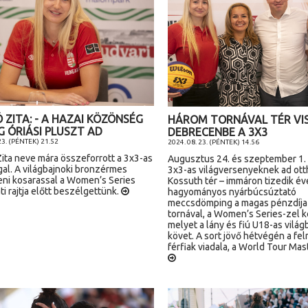
 ZITA: - A HAZAI KÖZÖNSÉG
HÁROM TORNÁVAL TÉR VI
G ÓRIÁSI PLUSZT AD
DEBRECENBE A 3X3
23. (PÉNTEK) 21.52
2024. 08. 23. (PÉNTEK) 14.56
ita neve mára összeforrott a 3x3-as
Augusztus 24. és szeptember 1. 
al. A világbajnoki bronzérmes
3x3-as világversenyeknek ad ott
ni kosarassal a Women’s Series
Kossuth tér – immáron tizedik év
i rajtja előtt beszélgettünk.
hagyományos nyárbúcsúztató
meccsdömping a magas pénzdíja
tornával, a Women’s Series-zel k
melyet a lány és fiú U18-as vilá
követ. A sort jövő hétvégén a fel
férfiak viadala, a World Tour Mast