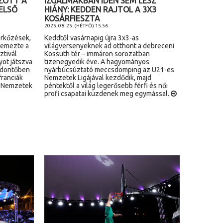
ZOTT A
IZGALMAKBAN IDÉN SEM LESZ
ELSŐ
HIÁNY: KEDDEN RAJTOL A 3X3
KOSÁRFIESZTA
2025. 08. 25. (HÉTFŐ) 15.56
érkőzések,
Keddtől vasárnapig újra 3x3-as
lemezte a
világversenyeknek ad otthont a debreceni
ztivál
Kossuth tér – immáron sorozatban
yot játszva
tizenegyedik éve. A hagyományos
a döntőben
nyárbúcsúztató meccsdömping az U21-es
franciák
Nemzetek Ligájával kezdődik, majd
a Nemzetek
péntektől a világ legerősebb férfi és női
profi csapatai küzdenek meg egymással.