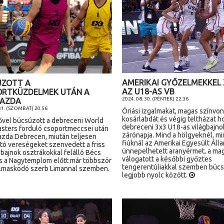
AMERIKAI GYŐZELMEKKEL
ÚZOTT A
AZ U18-AS VB
ORTKÜZDELMEK UTÁN A
2024. 08. 30. (PÉNTEK) 22.36
GAZDA
 31. (SZOMBAT) 20.56
Óriási izgalmakat, magas színvon
kosárlabdát és végig teltházat h
ővel búcsúzott a debreceni World
debreceni 3x3 U18-as világbajn
sters forduló csoportmeccsei után
zárónapja. Mind a hölgyeknél, mi
azda Debrecen, miután teljesen
fiúknál az Amerikai Egyesült Áll
ató vereségeket szenvedett a friss
ünnepelhetett aranyérmet, a mag
bajnok osztrákokkal felálló Bécs
válogatott a későbbi győztes
és a Nagytemplom előtt már többször
tengerentúliakkal szemben búcs
almaskodó szerb Limannal szemben.
legjobb nyolc között.