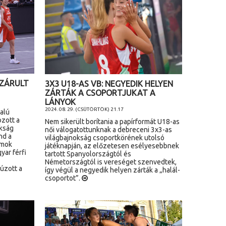
 ZÁRULT
3X3 U18-AS VB: NEGYEDIK HELYEN
ZÁRTÁK A CSOPORTJUKAT A
LÁNYOK
2024. 08. 29. (CSÜTÖRTÖK) 21.17
alú
ozott a
Nem sikerült borítania a papírformát U18-as
okság
női válogatottunknak a debreceni 3x3-as
nd a
világbajnokság csoportkörének utolsó
amok
játéknapján, az előzetesen esélyesebbnek
yar férfi
tartott Spanyolországtól és
Németországtól is vereséget szenvedtek,
úzott a
így végül a negyedik helyen zárták a „halál-
csoportot”.