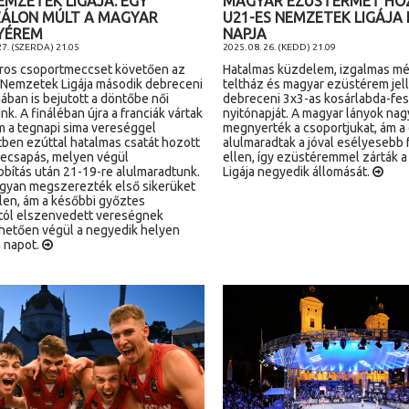
EMZETEK LIGÁJA: EGY
MAGYAR EZÜSTÉRMET HO
ÁLON MÚLT A MAGYAR
U21-ES NEMZETEK LIGÁJA 
YÉREM
NAPJA
27. (SZERDA) 21.05
2025. 08. 26. (KEDD) 21.09
ros csoportmeccset követően az
Hatalmas küzdelem, izgalmas m
Nemzetek Ligája második debreceni
teltház és magyar ezüstérem jel
jában is bejutott a döntőbe női
debreceni 3x3-as kosárlabda-fes
k. A fináléban újra a franciák vártak
nyitónapját. A magyar lányok nag
ám a tegnapi sima vereséggel
megnyerték a csoportjukat, ám 
tben ezúttal hatalmas csatát hozott
alulmaradtak a jóval esélyesebb 
ecsapás, melyen végül
ellen, így ezüstéremmel zárták 
bítás után 21-19-re alulmaradtunk.
Ligája negyedik állomását.
ugyan megszerezték első sikerüket
llen, ám a későbbi győztes
tól elszenvedett vereségnek
etően végül a negyedik helyen
a napot.