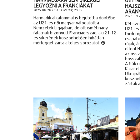
HARMADJÁRA SEM SIKERÜLT
U21 N
LEGYŐZNI A FRANCIÁKAT
HAJSZ
2025. 08. 28. (CSÜTÖRTÖK) 20.55
ARAN
2025. 08. 
Harmadik alkalommal is bejutott a döntőbe
az U21-es női magyar válogatott a
Két szo
Nemzetek Ligájában, de ott ismét nagy
U21-es 
falatnak bizonyult Franciaország, aki 21-12-
forduló
es sikerének köszönhetően hibátlan
csapatun
mérleggel zárta a teljes sorozatot.
rájuk, 
ellenté
az össz
hosszab
A fiúk 
Katar e
Ukrajná
köszönh
zárták 