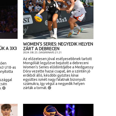
WOMEN’S SERIES: NEGYEDIK HELYEN
ÚK A 3X3
ZÁRT A DEBRECEN
2024. 08. 25. (VASÁRNAP) 21.21
Az előzetesen jóval esélyesebbnek tartott
Mongóliát legyőzve bejutott a debreceni
tően
Women’s Series elődöntőjébe a Medgyessy
3x3 U18-as
Dóra vezette hazai csapat, ám a szintén jó
ányította
erőkből álló, későbbi győztes kínai
együttes ismét nagy falatnak bizonyult
szággal
számukra, így végül a negyedik helyen
csén
zárták a tornát.
n.