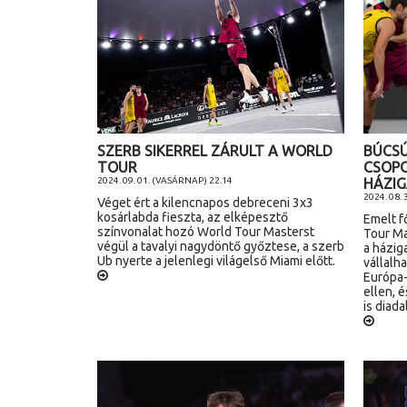
SZERB SIKERREL ZÁRULT A WORLD
BÚCS
TOUR
CSOP
2024. 09. 01. (VASÁRNAP) 22.14
HÁZI
2024. 08.
Véget ért a kilencnapos debreceni 3x3
kosárlabda fieszta, az elképesztő
Emelt f
színvonalat hozó World Tour Masterst
Tour Ma
végül a tavalyi nagydöntő győztese, a szerb
a házig
Ub nyerte a jelenlegi világelső Miami előtt.
vállalh
Európa-
ellen, 
is diad