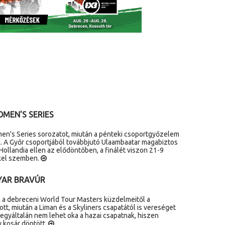
OMEN'S SERIES
en's Series sorozatot, miután a pénteki csoportgyőzelem
. A Győr csoportjából továbbjutó Ulaambaatar magabiztos
llandia ellen az elődöntőben, a finálét viszon 21-9
kel szemben.
YAR BRAVÚR
 a debreceni World Tour Masters küzdelmeitől a
t, miután a Liman és a Skyliners csapatától is vereséget
yáltalán nem lehet oka a hazai csapatnak, hiszen
 kosár döntött.