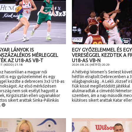
YAR LÁNYOK IS
EGY GYŐZELEMMEL ÉS EGY
NSZÁZALÉKOS MÉRLEGGEL
VERESÉGGEL KEZDTEK A FI
ÉK AZ U18-AS VB-T
U18-AS VB-N
27. (KEDD) 21.18
2024. 08. 26. (HÉTFŐ) 20.29
oz hasonlóan a magyar női
A hétvégi Women’s Seriest köve
ott is egy győzelemmel és egy
hétfőn elrajtolt Debrecenben a 
gel kezdte a debreceni 3x3 U18-as
világbajnokság . A Lekli József ir
jnokságot. Az első mérkőzésen
fiúk kissé megilletődött játékkal
ország nem sok esélyt hagyott a
alulmaradtak a címvédő Németor
ek, Kirgizisztán ellen ugyanakkor
szemben, ám a nap második mec
tos sikert arattak Sinka-Pálinkás
kiütéses sikert arattak Katar elle
.