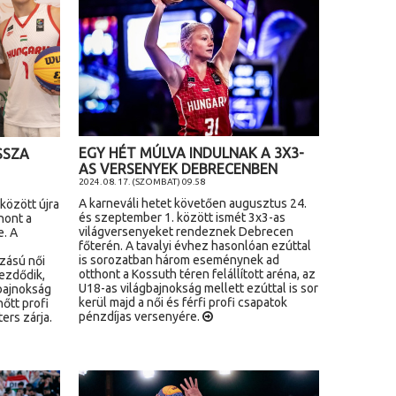
EGY HÉT MÚLVA INDULNAK A 3X3-
SSZA
AS VERSENYEK DEBRECENBEN
2024. 08. 17. (SZOMBAT) 09.58
A karneváli hetet követően augusztus 24.
között újra
és szeptember 1. között ismét 3x3-as
hont a
világversenyeket rendeznek Debrecen
e. A
főterén. A tavalyi évhez hasonlóan ezúttal
is sorozatban három eseménynek ad
zású női
otthont a Kossuth téren felállított aréna, az
ezdődik,
U18-as világbajnokság mellett ezúttal is sor
gbajnokság
kerül majd a női és férfi profi csapatok
nőtt profi
pénzdíjas versenyére.
ers zárja.