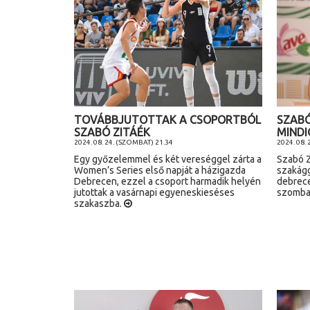
TOVÁBBJUTOTTAK A CSOPORTBÓL
SZABÓ
SZABÓ ZITÁÉK
MINDI
2024. 08. 24. (SZOMBAT) 21.34
2024. 08. 
Egy győzelemmel és két vereséggel zárta a
Szabó Z
Women’s Series első napját a házigazda
szakágg
Debrecen, ezzel a csoport harmadik helyén
debrece
jutottak a vasárnapi egyeneskieséses
szombat
szakaszba.