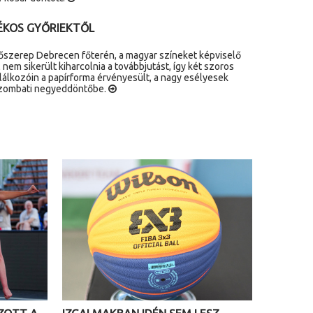
ÉKOS GYŐRIEKTŐL
főszerep Debrecen főterén, a magyar színeket képviselő
nem sikerült kiharcolnia a továbbjutást, így két szoros
lálkozóin a papírforma érvényesült, a nagy esélyesek
 szombati negyeddöntőbe.