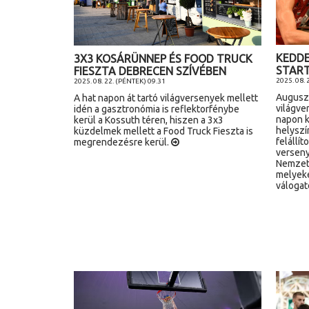
KEDDE
3X3 KOSÁRÜNNEP ÉS FOOD TRUCK
START
FIESZTA DEBRECEN SZÍVÉBEN
2025. 08.
2025. 08. 22. (PÉNTEK) 09.31
Auguszt
A hat napon át tartó világversenyek mellett
világve
idén a gasztronómia is reflektorfénybe
napon k
kerül a Kossuth téren, hiszen a 3x3
helyszí
küzdelmek mellett a Food Truck Fieszta is
felállít
megrendezésre kerül.
verseny
Nemzete
melyeke
válogat