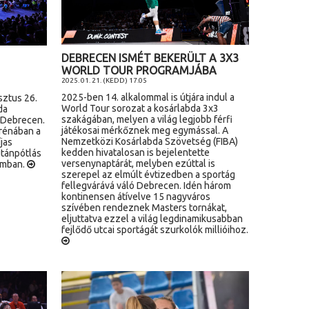
DEBRECEN ISMÉT BEKERÜLT A 3X3
WORLD TOUR PROGRAMJÁBA
2025. 01. 21. (KEDD) 17.05
2025-ben 14. alkalommal is útjára indul a
sztus 26.
World Tour sorozat a kosárlabda 3x3
da
szakágában, melyen a világ legjobb férfi
 Debrecen.
játékosai mérkőznek meg egymással. A
arénában a
Nemzetközi Kosárlabda Szövetség (FIBA)
jas
kedden hivatalosan is bejelentette
utánpótlás
versenynaptárát, melyben ezúttal is
ramban.
szerepel az elmúlt évtizedben a sportág
fellegvárává váló Debrecen. Idén három
kontinensen átívelve 15 nagyváros
szívében rendeznek Masters tornákat,
eljuttatva ezzel a világ legdinamikusabban
fejlődő utcai sportágát szurkolók millióihoz.