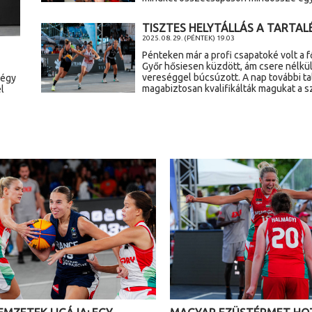
TISZTES HELYTÁLLÁS A TARTAL
2025. 08. 29. (PÉNTEK) 19.03
Pénteken már a profi csapatoké volt a 
Győr hősiesen küzdött, ám csere nélkül 
vereséggel búcsúzott. A nap további ta
négy
magabiztosan kvalifikálták magukat a
l