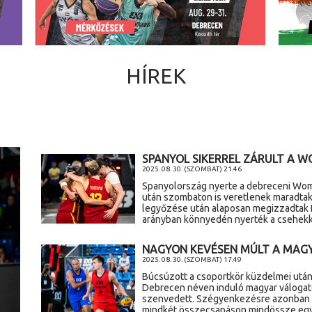
HÍREK
SPANYOL SIKERREL ZÁRULT A W
2025. 08. 30. (SZOMBAT) 21.46
Spanyolország nyerte a debreceni Wom
után szombaton is veretlenek maradtak
legyőzése után alaposan megizzadtak Ho
arányban könnyedén nyerték a csehek
NAGYON KEVÉSEN MÚLT A MAG
2025. 08. 30. (SZOMBAT) 17.49
Búcsúzott a csoportkör küzdelmei után
Debrecen néven induló magyar válogatot
szenvedett. Szégyenkezésre azonban eg
mindkét összecsapáson mindössze egy