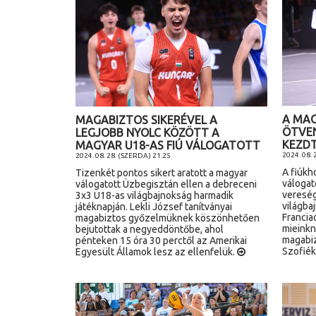
A MAG
MAGABIZTOS SIKERÉVEL A
ÖTVE
LEGJOBB NYOLC KÖZÖTT A
KEZDT
MAGYAR U18-AS FIÚ VÁLOGATOTT
2024. 08. 
2024. 08. 28. (SZERDA) 21.25
A fiúkh
Tizenkét pontos sikert aratott a magyar
válogat
válogatott Üzbegisztán ellen a debreceni
vereség
3x3 U18-as világbajnokság harmadik
világba
játéknapján. Lekli József tanítványai
Francia
magabiztos győzelmüknek köszönhetően
mieinkn
bejutottak a negyeddöntőbe, ahol
magabiz
pénteken 15 óra 30 perctől az Amerikai
Szofiék
Egyesült Államok lesz az ellenfelük.