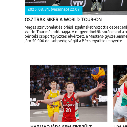
2025. 08. 31. (vasárnap) 22.07
OSZTRÁK SIKER A WORLD TOUR-ON
Magas színvonalat és óriási izgalmakat hozott a debreceni
World Tour második napja. A negyeddöntők során mind a 
pénteki csoportgyőztes elvérzett, a Masters-győzelemme
járó 50.000 dollárt pedig végül a Bécs együttese nyerte.