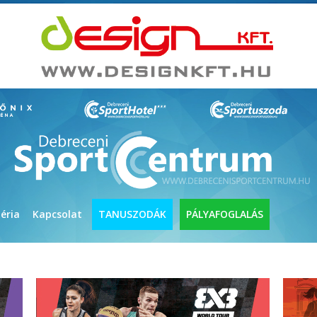
éria
Kapcsolat
TANUSZODÁK
PÁLYAFOGLALÁS