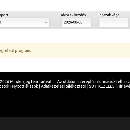
oport
Időszak kezdés
Időszak vége
egfelelő program.
2026
Minden jog fenntartva! | Az oldalon szereplő információk felhas
datok
|
Nyitott állások
|
Adatkezelési tájékoztató
|
SÜTI KEZELÉS
|
Hírlevé