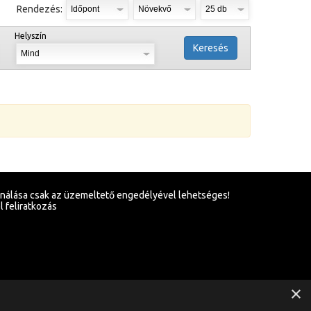
Rendezés:
Helyszín
Keresés
ználása csak az üzemeltető engedélyével lehetséges!
l feliratkozás
×