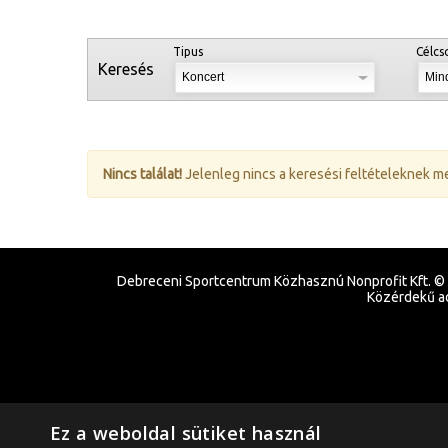
Tipus
Célcs
Keresés
Nincs találat!
Jelenleg nincs a keresési feltételeknek m
Debreceni Sportcentrum Közhasznú Nonprofit Kft. ©
Közérdekű a
Ez a weboldal sütiket használ