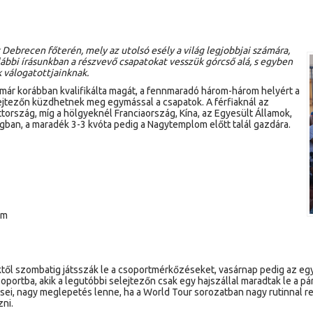
 Debrecen főterén, mely az utolsó esély a világ legjobbjai számára,
Alábbi írásunkban a részvevő csapatokat vesszük górcső alá, s egyben
 válogatottjainknak.
at már korábban kvalifikálta magát, a fennmaradó három-három helyért a
ejtezőn küzdhetnek meg egymással a csapatok. A férfiaknál az
ttország, míg a hölgyeknél Franciaország, Kína, az Egyesült Államok,
gban, a maradék 3-3 kvóta pedig a Nagytemplom előtt talál gazdára.
om
ktől szombatig játsszák le a csoportmérkőzéseket, vasárnap pedig az egy
portba, akik a legutóbbi selejtezőn csak egy hajszállal maradtak le a pár
sei, nagy meglepetés lenne, ha a World Tour sorozatban nagy rutinnal re
ni.