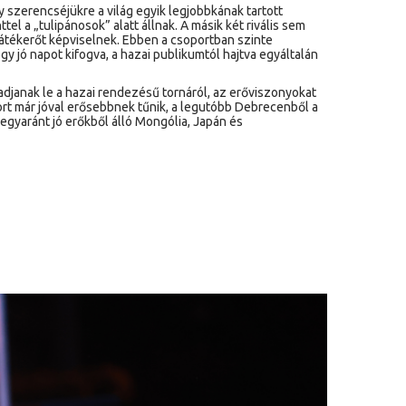
 szerencséjükre a világ egyik legjobbkának tartott
el a „tulipánosok” alatt állnak. A másik két rivális sem
átékerőt képviselnek. Ebben a csoportban szinte
y jó napot kifogva, a hazai publikumtól hajtva egyáltalán
djanak le a hazai rendezésű tornáról, az erőviszonyokat
ort már jóval erősebbnek tűnik, a legutóbb Debrecenből a
 egyaránt jó erőkből álló Mongólia, Japán és