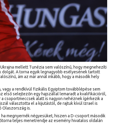
tt Ukrajna mellett Tunézia sem valószínű, hogy megnehezíti
k dolgát. A torna egyik legnagyobb esélyesének tartott
alószínű, ám az már annál inkább, hogy a második hely
, vagy a rendkívül fizikális Egyiptom továbblépése sem
lső selejtezőn egy hajszállal lemaradt a kvalifikációról,
r a csoportmeccsek alatt is nagyon nehéznek ígérkezik a
 választotta el a kijutástól, de rajtuk kívül Izrael is
ó Olaszország is.
k, ha megnyernék négyesüket, hiszen a D-csoport második
zőtorna teljes menetrendje az
esemény hivatalos oldalán