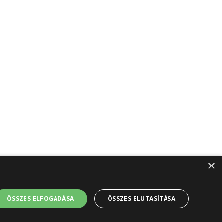
×
ÖSSZES ELFOGADÁSA
ÖSSZES ELUTASÍTÁSA
ználása csak az üzemeltető engedélyével lehetséges!