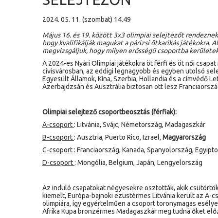
2024. 05. 11. (szombat) 14.49
Május 16. és 19. között 3x3 olimpiai selejtezőt rendeznek
hogy kvalifikálják magukat a párizsi ötkarikás játékokra. 
megvizsgáljuk, hogy milyen erősségű csoportba kerületek
A 2024-es Nyári Olimpiai játékokra öt férfi és öt női csap
cívisvárosban, az eddigi legnagyobb és egyben utolsó sel
Egyesült Államok, Kína, Szerbia, Hollandia és a címvédő Le
Azerbajdzsán és Ausztrália biztosan ott lesz Franciaorszá
Olimpiai selejtező csoportbeosztás (férfiak):
A-csoport
: Litvánia, Svájc, Németország, Madagaszkár
B-csoport
: Ausztria, Puerto Rico, Izrael,
Magyarország
C-csoport
: Franciaország, Kanada, Spanyolország, Egyipt
D-csoport
: Mongólia, Belgium, Japán, Lengyelország
Az induló csapatokat négyesekre osztották, akik csütörtö
kiemelt, Európa-bajnoki ezüstérmes Litvánia került az A-cso
olimpiára, így egyértelműen a csoport toronymagas esélye
Afrika Kupa bronzérmes Madagaszkár meg tudná őket előz