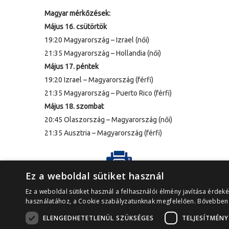
Magyar mérkőzések:
Május 16. csütörtök
19:20 Magyarország – Izrael (női)
21:35 Magyarország – Hollandia (női)
Május 17. péntek
19:20 Izrael – Magyarország (férfi)
21:35 Magyarország – Puerto Rico (férfi)
Május 18. szombat
20:45 Olaszország – Magyarország (női)
21:35 Ausztria – Magyarország (férfi)
Ez a weboldal sütiket használ
Cikk nyomtatása
Ez a weboldal sütiket használ a felhasználói élmény javítása érdek
használatához, a Cookie szabályzatunknak megfelelően.
Bővebben
ELENGEDHETETLENÜL SZÜKSÉGES
TELJESÍTMÉNY
Debreceni Sportcentrum Közhasznú Nonprofit Kft. ©