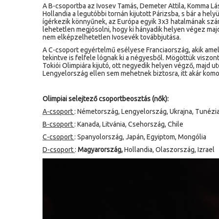
A B-csoportba az Ivosev Tamás, Demeter Attila, Komma Lás
Hollandia a legutóbbi tornán kijutott Párizsba, s bár a hel
ígérkezik könnyűnek, az Európa egyik 3x3 hatalmának szám
lehetetlen megjósolni, hogy ki hányadik helyen végez majd
nem elképzelhetetlen Ivosevék továbbjutása.
A C-csoport egyértelmű esélyese Franciaország, akik amel
tekintve is felfele lógnak ki a négyesből. Mögöttük viszo
Tokiói Olimpiára kijutó, ott negyedik helyen végző, majd u
Lengyelország ellen sem mehetnek biztosra, itt akár komo
Olimpiai selejtező csoportbeosztás (nők):
A-csoport
: Németország, Lengyelország, Ukrajna, Tunézi
B-csoport
: Kanada, Litvánia, Csehország, Chile
C-csoport
: Spanyolország, Japán, Egyiptom, Mongólia
D-csoport
:
Magyarország,
Hollandia, Olaszország, Izrael