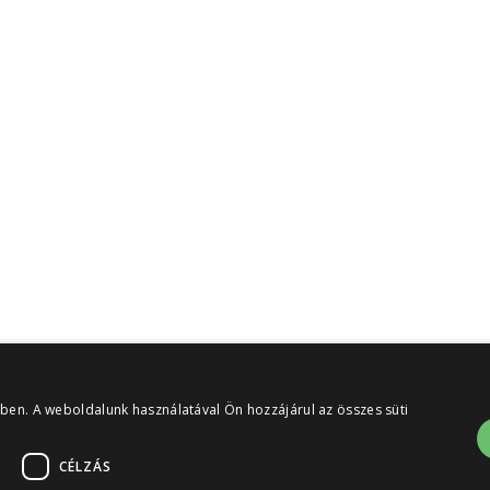
ében. A weboldalunk használatával Ön hozzájárul az összes süti
CÉLZÁS
2026
Minden jog fenntartva! | Az oldalon szereplő információk felhas