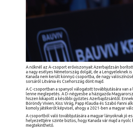
A nőknél az A-csoport erőviszonyait Azerbajdzsán borított
a nagy esélyes Németország dolgát, de a Lengyeleknek is e
Kanada nem került könnyű csoportba, de nagy valószínűségg
sorsáról Litvánia és Csehország dönt majd.
A C-csoportban a spanyol válogatott továbbjutására van a 
lenne meglepetés. A D-négyesbe a házigazda Magyarország 
hiszen kikapott a későbbi győztes Azerbajdzsántől. Ennek
Böröndy Vivien, Kiss Virág, Papp Klaudia és Szabó Fanni alk
komoly játékerőt képvisel, ahogy a 2021-ben a magyar vál
A csoportból való továbbjutására a magyar lányoknak jó 
helyezettjére szinte biztos, hogy Kanada vár majd a nyolc
megtekinthető.