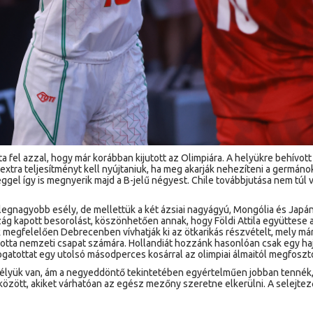
a fel azzal, hogy már korábban kijutott az Olimpiára. A helyükre behívo
xtra teljesítményt kell nyújtaniuk, ha meg akarják nehezíteni a germáno
el így is megnyerik majd a B-jelű négyest. Chile továbbjutása nem túl v
legnagyobb esély, de mellettük a két ázsiai nagyágyú, Mongólia és Japán
kapott besorolást, köszönhetően annak, hogy Földi Attila együttese az e
 megfelelően Debrecenben vívhatják ki az ötkarikás részvételt, mely má
otta nemzeti csapat számára. Hollandiát hozzánk hasonlóan csak egy hajszál
ogatottat egy utolsó másodperces kosárral az olimpiai álmaitól megfoszt
esélyük van, ám a negyeddöntő tekintetében egyértelműen jobban tenné
 között, akiket várhatóan az egész mezőny szeretne elkerülni. A selejte