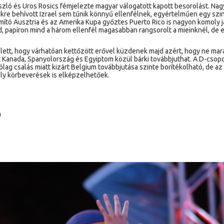
zló és Uros Rosics fémjelezte magyar válogatott kapott besorolást. Nagy
yükre behívott Izrael sem tűnik könnyű ellenfélnek, egyértelműen egy szintt
ító Ausztria és az Amerika Kupa győztes Puerto Rico is nagyon komoly j
, papíron mind a három ellenfél magasabban rangsorolt a mieinknél, de eg
lett, hogy várhatóan kettőzött erővel küzdenek majd azért, hogy ne mara
nt Kanada, Spanyolország és Egyiptom közül bárki továbbjuthat. A D-csop
tólag csalás miatt kizárt Belgium továbbjutása szinte borítékolható, de az
ly körbeverések is elképzelhetőek.
a