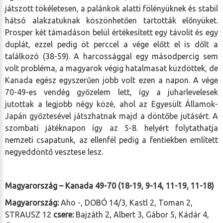
játszott tökéletesen, a palánkok alatti fölényüknek és stabil
hátsó alakzatuknak köszönhetően tartották előnyüket.
Prosper két támadáson belül értékesített egy távolit és egy
duplát, ezzel pedig öt perccel a vége előtt el is dőlt a
találkozó (38-59). A harcossággal egy másodpercig sem
volt probléma, a magyarok végig hatalmasat küzdöttek, de
Kanada egész egyszerűen jobb volt ezen a napon. A vége
70-49-es vendég győzelem lett, így a juharlevelesek
jutottak a legjobb négy közé, ahol az Egyesült Államok-
Japán győztesével játszhatnak majd a döntőbe jutásért. A
szombati játéknapon így az 5-8. helyért folytathatja
nemzeti csapatunk, az ellenfél pedig a fentiekben említett
negyeddöntő vesztese lesz.
Magyarország – Kanada 49-70 (18-19, 9-14, 11-19, 11-18)
Magyarország:
Aho -, DOBÓ 14/3, Kastl 2, Toman 2,
STRAUSZ 12
csere:
Bajzáth 2, Albert 3, Gábor 5, Kádár 4,