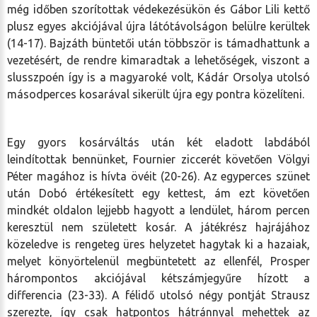
még időben szorítottak védekezésükön és Gábor Lili kettő
plusz egyes akciójával újra látótávolságon belülre kerültek
(14-17). Bajzáth büntetői után többször is támadhattunk a
vezetésért, de rendre kimaradtak a lehetőségek, viszont a
slusszpoén így is a magyaroké volt, Kádár Orsolya utolsó
másodperces kosarával sikerült újra egy pontra közelíteni.
Egy gyors kosárváltás után két eladott labdából
leindítottak bennünket, Fournier ziccerét követően Völgyi
Péter magához is hívta övéit (20-26). Az egyperces szünet
után Dobó értékesített egy kettest, ám ezt követően
mindkét oldalon lejjebb hagyott a lendület, három percen
keresztül nem született kosár. A játékrész hajrájához
közeledve is rengeteg üres helyzetet hagytak ki a hazaiak,
melyet könyörtelenül megbüntetett az ellenfél, Prosper
hárompontos akciójával kétszámjegyűre hízott a
differencia (23-33). A félidő utolsó négy pontját Strausz
szerezte, így csak hatpontos hátránnyal mehettek az