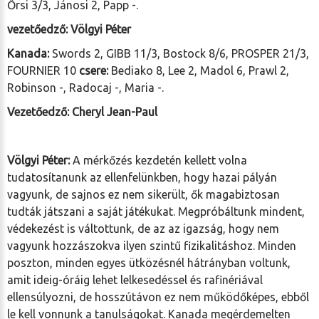
Őrsi 3/3, Jánosi 2, Papp -.
vezetőedző: Völgyi Péter
Kanada:
Swords 2, GIBB 11/3, Bostock 8/6, PROSPER 21/3,
FOURNIER 10
csere:
Bediako 8, Lee 2, Madol 6, Prawl 2,
Robinson -, Radocaj -, Maria -.
Vezetőedző: Cheryl Jean-Paul
Völgyi Péter:
A mérkőzés kezdetén kellett volna
tudatosítanunk az ellenfelünkben, hogy hazai pályán
vagyunk, de sajnos ez nem sikerült, ők magabiztosan
tudták játszani a saját játékukat. Megpróbáltunk mindent,
védekezést is váltottunk, de az az igazság, hogy nem
vagyunk hozzászokva ilyen szintű fizikalitáshoz. Minden
poszton, minden egyes ütközésnél hátrányban voltunk,
amit ideig-óráig lehet lelkesedéssel és rafinériával
ellensúlyozni, de hosszútávon ez nem működőképes, ebből
le kell vonnunk a tanulságokat. Kanada megérdemelten