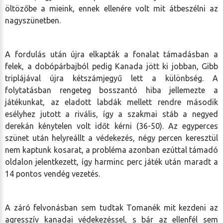
öltözőbe a mieink, ennek ellenére volt mit átbeszélni az
nagyszünetben.
A fordulás után újra elkapták a fonalat támadásban a
felek, a dobópárbajból pedig Kanada jött ki jobban, Gibb
triplájával újra kétszámjegyű lett a különbség. A
folytatásban rengeteg bosszantó hiba jellemezte a
játékunkat, az eladott labdák mellett rendre második
esélyhez jutott a rivális, így a szakmai stáb a negyed
derekán kénytelen volt időt kérni (36-50). Az egyperces
szünet után helyreállt a védekezés, négy percen keresztül
nem kaptunk kosarat, a probléma azonban ezúttal támadó
oldalon jelentkezett, így harminc perc játék után maradt a
14 pontos vendég vezetés.
A záró felvonásban sem tudtak Tomanék mit kezdeni az
agresszív kanadai védekezéssel, s bár az ellenfél sem