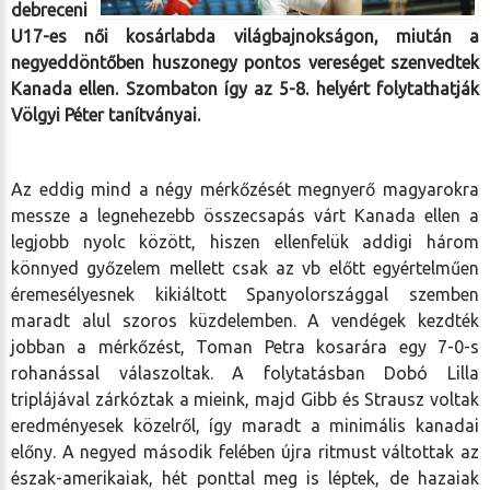
debreceni
U17-es női kosárlabda világbajnokságon, miután a
negyeddöntőben huszonegy pontos vereséget szenvedtek
Kanada ellen. Szombaton így az 5-8. helyért folytathatják
Völgyi Péter tanítványai.
Az eddig mind a négy mérkőzését megnyerő magyarokra
messze a legnehezebb összecsapás várt Kanada ellen a
legjobb nyolc között, hiszen ellenfelük addigi három
könnyed győzelem mellett csak az vb előtt egyértelműen
éremesélyesnek kikiáltott Spanyolországgal szemben
maradt alul szoros küzdelemben. A vendégek kezdték
jobban a mérkőzést, Toman Petra kosarára egy 7-0-s
rohanással válaszoltak. A folytatásban Dobó Lilla
triplájával zárkóztak a mieink, majd Gibb és Strausz voltak
eredményesek közelről, így maradt a minimális kanadai
előny. A negyed második felében újra ritmust váltottak az
észak-amerikaiak, hét ponttal meg is léptek, de hazaiak