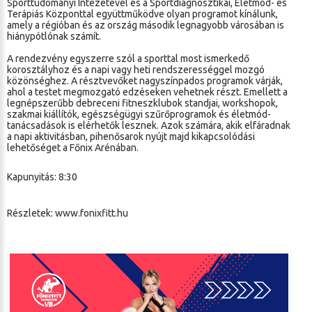
Sporttudományi Intézetével és a Sportdiagnosztikai, Életmód- és
Terápiás Központtal együttműködve olyan programot kínálunk,
amely a régióban és az ország második legnagyobb városában is
hiánypótlónak számít.
A rendezvény egyszerre szól a sporttal most ismerkedő
korosztályhoz és a napi vagy heti rendszerességgel mozgó
közönséghez. A résztvevőket nagyszínpados programok várják,
ahol a testet megmozgató edzéseken vehetnek részt. Emellett a
legnépszerűbb debreceni fitneszklubok standjai, workshopok,
szakmai kiállítók, egészségügyi szűrőprogramok és életmód-
tanácsadások is elérhetők lesznek. Azok számára, akik elfáradnak
a napi aktivitásban, pihenősarok nyújt majd kikapcsolódási
lehetőséget a Főnix Arénában.
Kapunyitás: 8:30
Részletek:
www.fonixfitt.hu