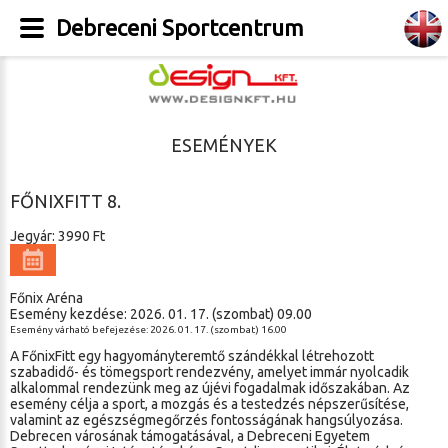
Debreceni Sportcentrum
ESEMÉNYEK
FŐNIXFITT 8.
Jegyár: 3990 Ft
Főnix Aréna
Esemény kezdése: 2026. 01. 17. (szombat) 09.00
Esemény várható befejezése: 2026. 01. 17. (szombat) 16.00
A FőnixFitt egy hagyományteremtő szándékkal létrehozott
szabadidő- és tömegsport rendezvény, amelyet immár nyolcadik
alkalommal rendezünk meg az újévi fogadalmak időszakában. Az
esemény célja a sport, a mozgás és a testedzés népszerűsítése,
valamint az egészségmegőrzés fontosságának hangsúlyozása.
Debrecen városának támogatásával, a Debreceni Egyetem