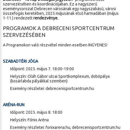
szervezésében és koordinációjában. Ez a nagyszerű
eseménysorozat Debrecen városának egy nagyszabású, városi
összefogás keretében, 2025 májusának első harmadában (május
1-11.) rendezett
rendezvénye.
PROGRAMOK A DEBRECENI SPORTCENTRUM
SZERVEZÉSÉBEN
A Programokon való részvétel minden esetben INGYENES!
SZABADTÉRI JÓGA
Időpont: 2025. május 7. 18:00-19:00
Helyszín: Oláh Gábor utcai Sportkomplexum, dobópálya
(kosárlabda pályákkal szemben)
Esemény részletei:
debrecenisportcentrum.hu
ARÉNA-RUN
Időpont: 2025. május 8. 18:00
Helyszín: Főnix Aréna
Esemény részletei: fonixarena.hu,
debrecenisportcentrum.hu