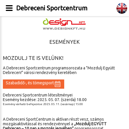
Debreceni Sportcentrum
ESEMÉNYEK
MOZDULJ TE IS VELÜNK!
A Debreceni Sportcentrum programsorozata a "Mozdulj Együtt
Debrecen!" városi rendezvény keretében
Szabadidő-, és tömegsport
Debreceni Sportcentrum létesítményei
Esemény kezdése: 2025. 05. 07. (szerda) 18.00
Esemény várható befejezése: 2025. 05. 11. (vasárnap) 15.00
A Debreceni SportCentrum is aktívan részt vesz, számos
mozgásaktivitással és rendezvénnyel a
„Mozdulj EGYÜTT
Debrecen – 10 nap a mozgás jegyében”
programsorozat