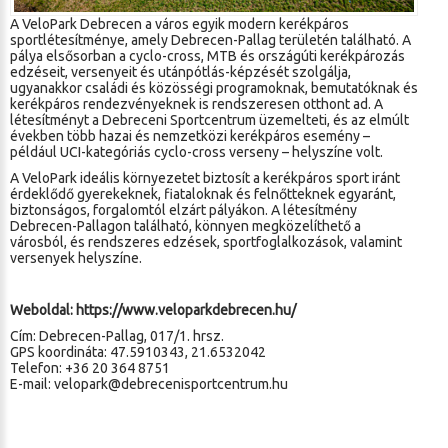
A
VeloPark Debrecen
a város egyik modern kerékpáros
sportlétesítménye, amely Debrecen-Pallag területén található. A
pálya elsősorban a cyclo-cross, MTB és országúti kerékpározás
edzéseit, versenyeit és utánpótlás-képzését szolgálja,
ugyanakkor családi és közösségi programoknak, bemutatóknak és
kerékpáros rendezvényeknek is rendszeresen otthont ad. A
létesítményt a Debreceni Sportcentrum üzemelteti, és az elmúlt
években több hazai és nemzetközi kerékpáros esemény –
például UCI-kategóriás cyclo-cross verseny – helyszíne volt.
A VeloPark ideális környezetet biztosít a kerékpáros sport iránt
érdeklődő gyerekeknek, fiataloknak és felnőtteknek egyaránt,
biztonságos, forgalomtól elzárt pályákon. A létesítmény
Debrecen-Pallagon található, könnyen megközelíthető a
városból, és rendszeres edzések, sportfoglalkozások, valamint
versenyek helyszíne.
Weboldal:
https://www.veloparkdebrecen.hu/
Cím: Debrecen-Pallag, 017/1. hrsz.
GPS koordináta: 47.5910343, 21.6532042
Telefon: +36 20 364 8751
E-mail:
velopark@debrecenisportcentrum.hu