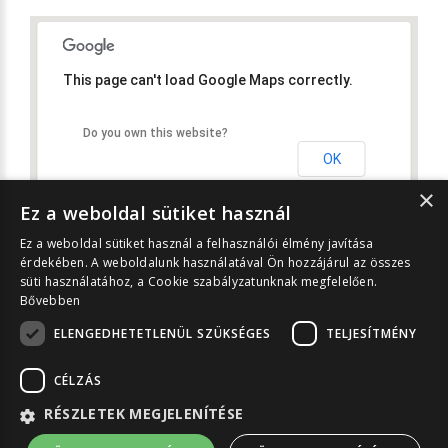
This page can't load Google Maps correctly.
Do you own this website?
OK
×
Ez a weboldal sütiket használ
Ez a weboldal sütiket használ a felhasználói élmény javítása
érdekében. A weboldalunk használatával Ön hozzájárul az összes
süti használatához, a Cookie szabályzatunknak megfelelően.
Bővebben
ELENGEDHETETLENÜL SZÜKSÉGES
TELJESÍTMÉNY
Asztali nézet
CÉLZÁS
Debreceni Sportcentrum Közhasznú Nonprofit Kft. ©
2026
Minden jog
fenntartva! | Az oldalon szereplő információk felhasználása csak az
RÉSZLETEK MEGJELENÍTÉSE
üzemeltető engedélyével lehetséges!
Közérdekű adatok
|
Nyitott állások
|
Adatkezelési tájékoztató
|
SÜTI