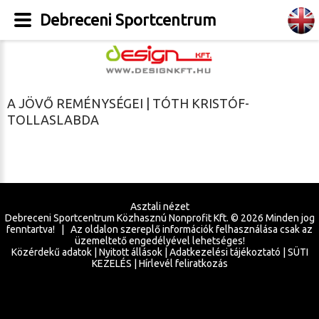
Debreceni Sportcentrum
A JÖVŐ REMÉNYSÉGEI | TÓTH KRISTÓF-
TOLLASLABDA
Asztali nézet
Debreceni Sportcentrum Közhasznú Nonprofit Kft. ©
2026
Minden jog
fenntartva! | Az oldalon szereplő információk felhasználása csak az
üzemeltető engedélyével lehetséges!
Közérdekű adatok
|
Nyitott állások
|
Adatkezelési tájékoztató
|
SÜTI
KEZELÉS
|
Hírlevél feliratkozás