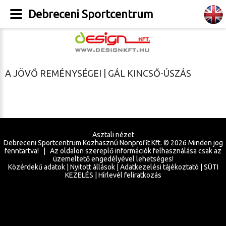
Debreceni Sportcentrum
A JÖVŐ REMÉNYSÉGEI | GÁL KINCSŐ-ÚSZÁS
Asztali nézet
Debreceni Sportcentrum Közhasznú Nonprofit Kft. ©
2026
Minden jog
fenntartva! | Az oldalon szereplő információk felhasználása csak az
üzemeltető engedélyével lehetséges!
Közérdekű adatok
|
Nyitott állások
|
Adatkezelési tájékoztató
|
SÜTI
KEZELÉS
|
Hírlevél feliratkozás