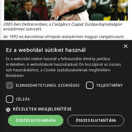
2005-ben Debrecenben, a Cselgáncs Csapat Európa-bajnokságon
ezüstérmet szerzett.
Az 1992-es barcelonai olimpián aranyérmes magyar cselgáncsozó.
×
Ez a weboldal sütiket használ
Ez a weboldal sütiket használ a felhasználói élmény javítása
Asztali nézet
érdekében. A weboldalunk használatával Ön hozzájárul az összes
Debreceni Sportcentrum Közhasznú Nonprofit Kft. ©
2026
Minden jog
süti használatához, a Cookie szabályzatunknak megfelelően.
fenntartva! | Az oldalon szereplő információk felhasználása csak az
Bővebben
üzemeltető engedélyével lehetséges!
Közérdekű adatok
|
Nyitott állások
|
Adatkezelési tájékoztató
|
SÜTI
ELENGEDHETETLENÜL SZÜKSÉGES
TELJESÍTMÉNY
KEZELÉS
|
Hírlevél feliratkozás
CÉLZÁS
RÉSZLETEK MEGJELENÍTÉSE
ÖSSZES ELFOGADÁSA
ÖSSZES ELUTASÍTÁSA