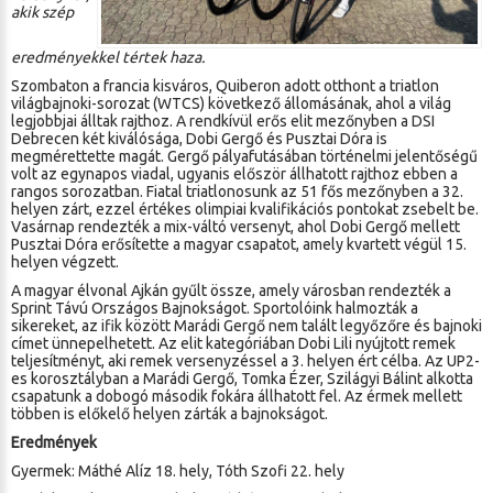
akik szép
eredményekkel tértek haza.
Szombaton a francia kisváros, Quiberon adott otthont a triatlon
világbajnoki-sorozat (WTCS) következő állomásának, ahol a világ
legjobbjai álltak rajthoz. A rendkívül erős elit mezőnyben a DSI
Debrecen két kiválósága, Dobi Gergő és Pusztai Dóra is
megmérettette magát. Gergő pályafutásában történelmi jelentőségű
volt az egynapos viadal, ugyanis először állhatott rajthoz ebben a
rangos sorozatban. Fiatal triatlonosunk az 51 fős mezőnyben a 32.
helyen zárt, ezzel értékes olimpiai kvalifikációs pontokat zsebelt be.
Vasárnap rendezték a mix-váltó versenyt, ahol Dobi Gergő mellett
Pusztai Dóra erősítette a magyar csapatot, amely kvartett végül 15.
helyen végzett.
A magyar élvonal Ajkán gyűlt össze, amely városban rendezték a
Sprint Távú Országos Bajnokságot. Sportolóink halmozták a
sikereket, az ifik között Marádi Gergő nem talált legyőzőre és bajnoki
címet ünnepelhetett. Az elit kategóriában Dobi Lili nyújtott remek
teljesítményt, aki remek versenyzéssel a 3. helyen ért célba. Az UP2-
es korosztályban a Marádi Gergő, Tomka Ézer, Szilágyi Bálint alkotta
csapatunk a dobogó második fokára állhatott fel. Az érmek mellett
többen is előkelő helyen zárták a bajnokságot.
Eredmények
Gyermek: Máthé Alíz 18. hely, Tóth Szofi 22. hely