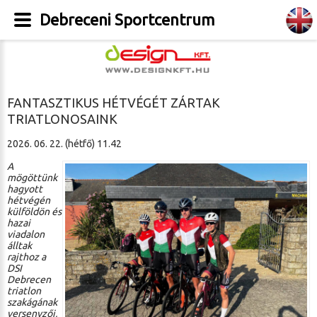
Debreceni Sportcentrum
FANTASZTIKUS HÉTVÉGÉT ZÁRTAK
TRIATLONOSAINK
2026. 06. 22. (hétfő) 11.42
A
mögöttünk
hagyott
hétvégén
külföldön és
hazai
viadalon
álltak
rajthoz a
DSI
Debrecen
triatlon
szakágának
versenyzői,