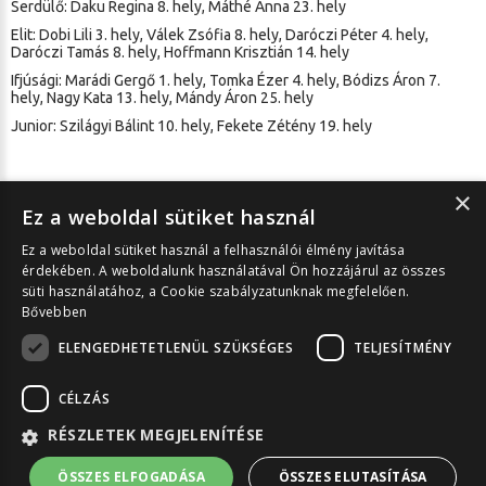
Serdülő: Daku Regina 8. hely, Máthé Anna 23. hely
Elit: Dobi Lili 3. hely, Válek Zsófia 8. hely, Daróczi Péter 4. hely,
Daróczi Tamás 8. hely, Hoffmann Krisztián 14. hely
Ifjúsági: Marádi Gergő 1. hely, Tomka Ézer 4. hely, Bódizs Áron 7.
hely, Nagy Kata 13. hely, Mándy Áron 25. hely
Junior: Szilágyi Bálint 10. hely, Fekete Zétény 19. hely
×
Ez a weboldal sütiket használ
Ez a weboldal sütiket használ a felhasználói élmény javítása
Cikk nyomtatása
érdekében. A weboldalunk használatával Ön hozzájárul az összes
süti használatához, a Cookie szabályzatunknak megfelelően.
Bővebben
ELENGEDHETETLENÜL SZÜKSÉGES
TELJESÍTMÉNY
Asztali nézet
CÉLZÁS
Debreceni Sportcentrum Közhasznú Nonprofit Kft. ©
2026
Minden jog
fenntartva! | Az oldalon szereplő információk felhasználása csak az
RÉSZLETEK MEGJELENÍTÉSE
üzemeltető engedélyével lehetséges!
Közérdekű adatok
|
Nyitott állások
|
Adatkezelési tájékoztató
|
SÜTI
ÖSSZES ELFOGADÁSA
ÖSSZES ELUTASÍTÁSA
KEZELÉS
|
Hírlevél feliratkozás