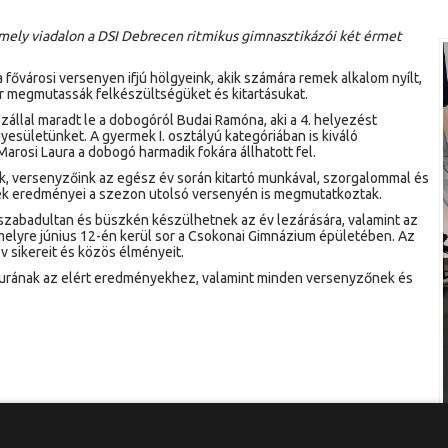
amely viadalon a DSI Debrecen ritmikus gimnasztikázói két érmet
ővárosi versenyen ifjú hölgyeink, akik számára remek alkalom nyílt,
megmutassák felkészültségüket és kitartásukat.
zállal maradt le a dobogóról Budai Ramóna, aki a 4. helyezést
esületünket. A gyermek I. osztályú kategóriában is kiváló
rosi Laura a dobogó harmadik fokára állhatott fel.
k, versenyzőink az egész év során kitartó munkával, szorgalommal és
ek eredményei a szezon utolsó versenyén is megmutatkoztak.
zabadultan és büszkén készülhetnek az év lezárására, valamint az
yre június 12-én kerül sor a Csokonai Gimnázium épületében. Az
 sikereit és közös élményeit.
aurának az elért eredményekhez, valamint minden versenyzőnek és