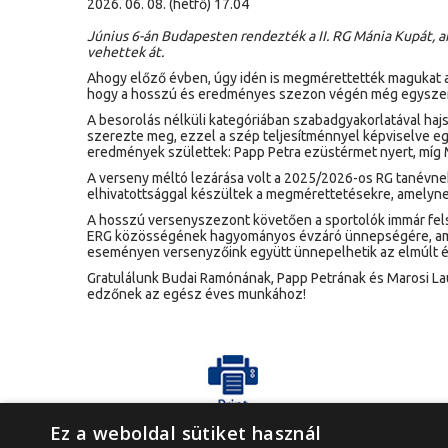
2026. 06. 08. (hétfő) 17.04
Június 6-án Budapesten rendezték a II. RG Mánia Kupát, 
vehettek át.
Ahogy előző évben, úgy idén is megmérettették magukat a f
hogy a hosszú és eredményes szezon végén még egyszer 
A besorolás nélküli kategóriában szabadgyakorlatával hajs
szerezte meg, ezzel a szép teljesítménnyel képviselve egy
eredmények születtek: Papp Petra ezüstérmet nyert, míg Ma
A verseny méltó lezárása volt a 2025/2026-os RG tanévne
elhivatottsággal készültek a megmérettetésekre, amelyn
A hosszú versenyszezont követően a sportolók immár fels
ERG közösségének hagyományos évzáró ünnepségére, amel
eseményen versenyzőink együtt ünnepelhetik az elmúlt év
Gratulálunk Budai Ramónának, Papp Petrának és Marosi L
edzőnek az egész éves munkához!
Cikk nyomtatása
Ez a weboldal sütiket használ