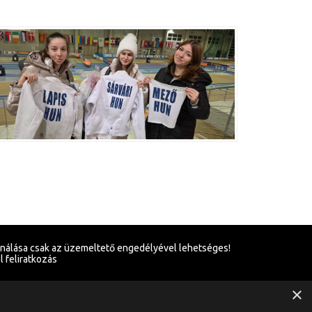
ználása csak az üzemeltető engedélyével lehetséges!
l feliratkozás
×