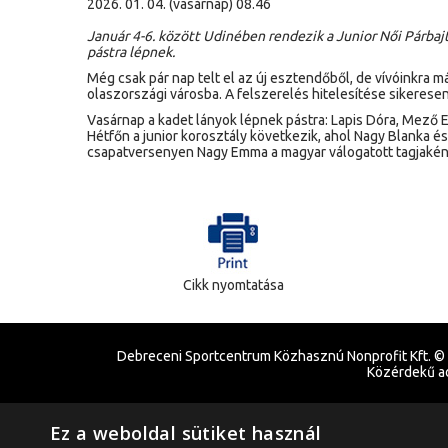
2026. 01. 04. (vasárnap) 08.46
Január 4-6. között Udinében rendezik a Junior Női Párbaj
pástra lépnek.
Még csak pár nap telt el az új esztendőből, de vívóinkra 
olaszországi városba. A felszerelés hitelesítése sikeresen
Vasárnap a kadet lányok lépnek pástra: Lapis Dóra, Mező E
Hétfőn a junior korosztály következik, ahol Nagy Blanka é
csapatversenyen Nagy Emma a magyar válogatott tagjaként
Cikk nyomtatása
Debreceni Sportcentrum Közhasznú Nonprofit Kft. ©
Közérdekű a
Ez a weboldal sütiket használ