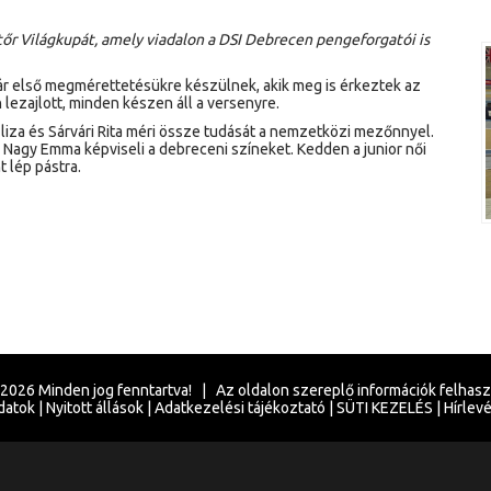
tőr Világkupát, amely viadalon a DSI Debrecen pengeforgatói is
már első megmérettetésükre készülnek, akik meg is érkeztek az
 lezajlott, minden készen áll a versenyre.
liza és Sárvári Rita méri össze tudását a nemzetközi mezőnnyel.
s Nagy Emma képviseli a debreceni színeket. Kedden a junior női
 lép pástra.
2026
Minden jog fenntartva! | Az oldalon szereplő információk felhas
datok
|
Nyitott állások
|
Adatkezelési tájékoztató
|
SÜTI KEZELÉS
|
Hírlevé