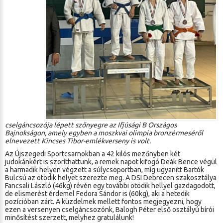
cselgáncsozója lépett szőnyegre az Ifjúsági B Országos
Bajnokságon, amely egyben a moszkvai olimpia bronzérmeséről
elnevezett Kincses Tibor-emlékverseny is volt.
Az Újszegedi Sportcsarnokban a 42 kilós mezőnyben két
judokánkért is szoríthattunk, a remek napot kifogó Deák Bence végül
a harmadik helyen végzett a súlycsoportban, míg ugyanitt Bartók
Bulcsú az ötödik helyet szerezte meg. A DSI Debrecen szakosztálya
Fancsali László (46kg) révén egy további ötödik hellyel gazdagodott,
de elismerést érdemel Fedora Sándor is (60kg), aki a hetedik
pozícióban zárt. A küzdelmek mellett fontos megjegyezni, hogy
ezen a versenyen cselgáncsozónk, Balogh Péter első osztályú bírói
minősítést szerzett, melyhez gratulálunk!