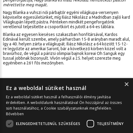
pengeforgatója, Nagy Blanka és Iliász Nikolász nemzetközi páston
mérettette meg magát.
Nagy Blanka a vuhszi női párbajtőr egyéni világkupa-versenyen
képviselte egyesületünket, míg Iliász Nikolász a Madridban zajló kard
Világkupán lépett pástra. Pénteken mindkét pengeforgatónk
veretlenül teljesítette a csoportkört és jutott a 64-es táblára.
Blanka az egyesen kieséses szakaszban honfitársával, Kardos
Edinával került szembe, amely párharcban 15-8 arányban maradt alul,
így a 40. helyen zárta a világkupát. Iliász Nikolász a 64 között 15-12-
re legyőzte az amerikai Saront, bár a következő körben közel volt a
bravúrhoz, de végül a párizsi olimpiai bajnok koreai Oh Sanguk egy
tussal jobbnak bizonyult. Vívón végül a 25. helyet szerezte meg
egyéniben a 261 fős mezőnyben.
×
Ez a weboldal sütiket használ
Ez a weboldal sütiket használ a felhasználói élmény javítása
érdekében. A weboldalunk használatával Ön hozzájárul az összes
Cikk nyomtatása
süti használatához, a Cookie szabályzatunknak megfelelően.
Bővebben
ELENGEDHETETLENÜL SZÜKSÉGES
TELJESÍTMÉNY