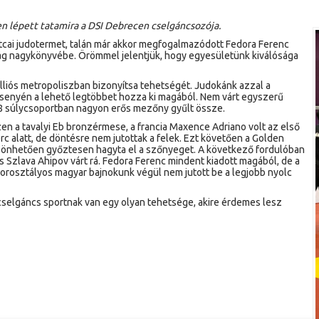
en lépett tatamira a DSI Debrecen cselgáncsozója.
tcai judotermet, talán már akkor megfogalmazódott Fedora Ferenc
tág nagykönyvébe. Örömmel jelentjük, hogy egyesületünk kiválósága
liós metropoliszban bizonyítsa tehetségét. Judokánk azzal a
rsenyén a lehető legtöbbet hozza ki magából. Nem várt egyszerű
a 8-8 súlycsoportban nagyon erős mezőny gyűlt össze.
zen a tavalyi Eb bronzérmese, a francia Maxence Adriano volt az első
erc alatt, de döntésre nem jutottak a felek. Ezt követően a Golden
szönhetően győztesen hagyta el a szőnyeget. A következő fordulóban
 Szlava Ahipov várt rá. Fedora Ferenc mindent kiadott magából, de a
orosztályos magyar bajnokunk végül nem jutott be a legjobb nyolc
i cselgáncs sportnak van egy olyan tehetsége, akire érdemes lesz