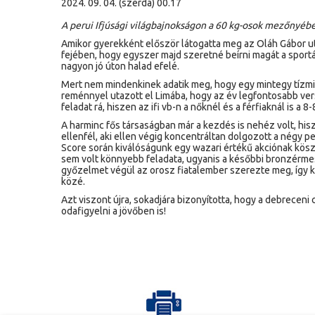
2024. 09. 04. (szerda) 00.17
A perui Ifjúsági világbajnokságon a 60 kg-osok mezőnyéb
Amikor gyerekként először látogatta meg az Oláh Gábor u
fejében, hogy egyszer majd szeretné beírni magát a spor
nagyon jó úton halad efelé.
Mert nem mindenkinek adatik meg, hogy egy mintegy tízmil
reménnyel utazott el Limába, hogy az év legfontosabb ve
feladat rá, hiszen az ifi vb-n a nőknél és a férfiaknál is 
A harminc fős társaságban már a kezdés is nehéz volt, his
ellenfél, aki ellen végig koncentráltan dolgozott a négy p
Score során kiválóságunk egy wazari értékű akciónak kö
sem volt könnyebb feladata, ugyanis a későbbi bronzérmes
győzelmet végül az orosz fiatalember szerezte meg, így k
közé.
Azt viszont újra, sokadjára bizonyította, hogy a debrecen
odafigyelni a jövőben is!